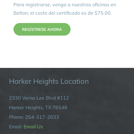
Para registrarse, venga a nuestras oficinas en
Belton, el costo del certificado es de $75.00.
REGÍSTRESE AHORA
Harker Heights Location
2330 Verna Lee Blvd #112
Harker Heights, TX 76548
Phone: 254-317-2033
Email:
Email Us