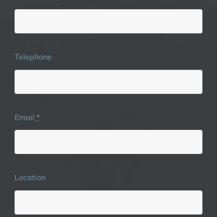
Telephone
Email
*
Location