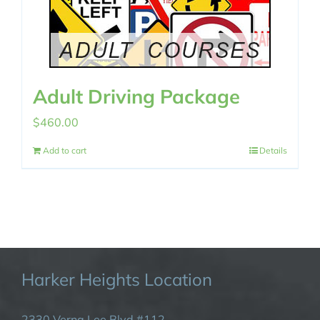
Adult Driving Package
$
460.00
Add to cart
Details
Harker Heights Location
2330 Verna Lee Blvd #112