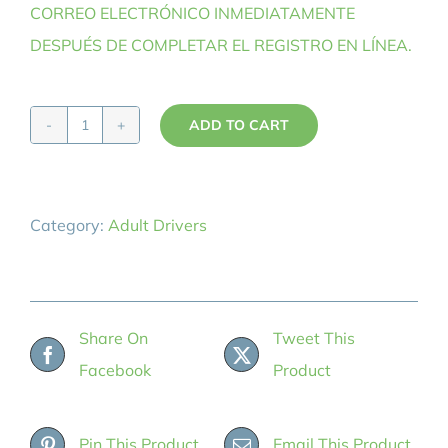
CORREO ELECTRÓNICO INMEDIATAMENTE
DESPUÉS DE COMPLETAR EL REGISTRO EN LÍNEA.
ADD TO CART
Aula
de
Conductores
Category:
Adult Drivers
Adultos
Junio
27
quantity
Share On
Tweet This
Facebook
Product
Pin This Product
Email This Product