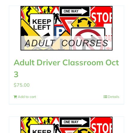
Adult Driver Classroom Oct
3
$
75.00
Add to cart
Details