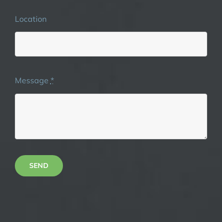
Location
Message
*
SEND